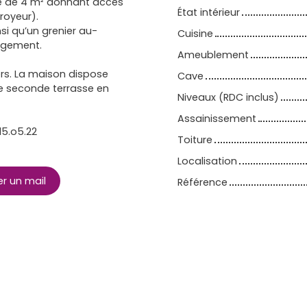
ée de 4 m² donnant accès
État intérieur
royeur).
si qu’un grenier au-
Cuisine
agement.
Ameublement
ers. La maison dispose
Cave
ne seconde terrasse en
Niveaux (RDC inclus)
Assainissement
15.o5.22
Toiture
Localisation
r un mail
Référence