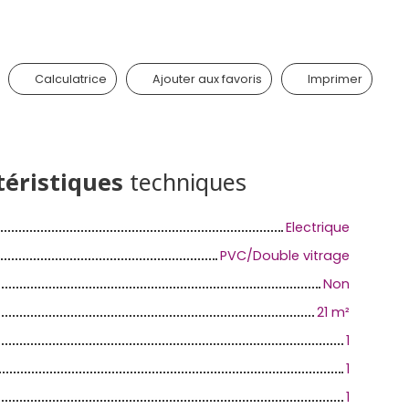
Calculatrice
Ajouter aux favoris
Imprimer
téristiques
techniques
Electrique
PVC/Double vitrage
Non
21
m²
1
1
1