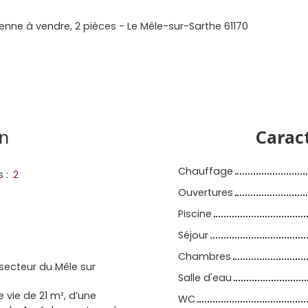
nne à vendre, 2 pièces - Le Mêle-sur-Sarthe 61170
n
Carac
Chauffage
s
:
2
Ouvertures
Piscine
Séjour
Chambres
secteur du Mêle sur
Salle d'eau
 vie de 21 m², d’une
WC