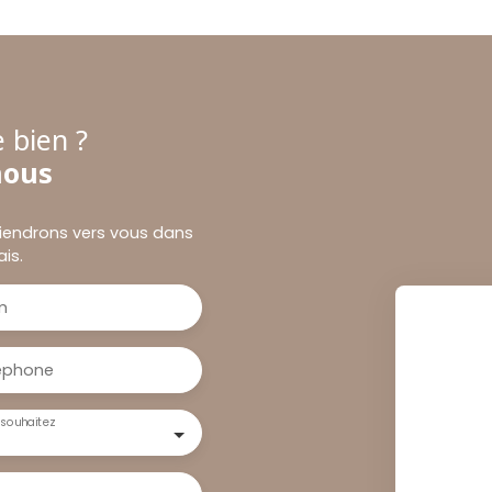
 bien ?
nous
eviendrons vers vous dans
ais.
m
éphone
souhaitez