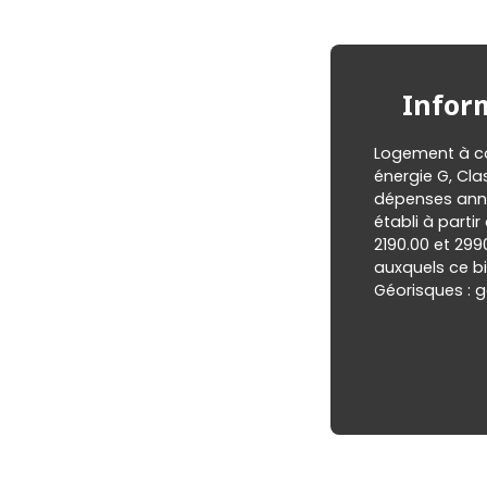
Infor
Logement à co
énergie G, Cl
dépenses annu
établi à partir
2190.00 et 299
auxquels ce bi
Géorisques : g