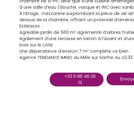
chambre de 10 m², ainsi que d’une cuisine aménag
à une salle d’eau (douche, vasque et WC avec sanib
À l’étage, mezzanine surplombant la pièce de vie ain
dessus de la chambre, offrant un potentiel d’amén
Extérieurs :
Agréable jardin de 560 m² agrémenté d’arbres fruiti
également d’une terrasse en béton à l’avant et d’u
bois sur le côté.
Une dépendance d’environ 7 m² complète ce bien.
Agence TENDANCE IMMO du Mêle sur Sarthe au o2.33.
+33 6 86 46 26
Envoye
12