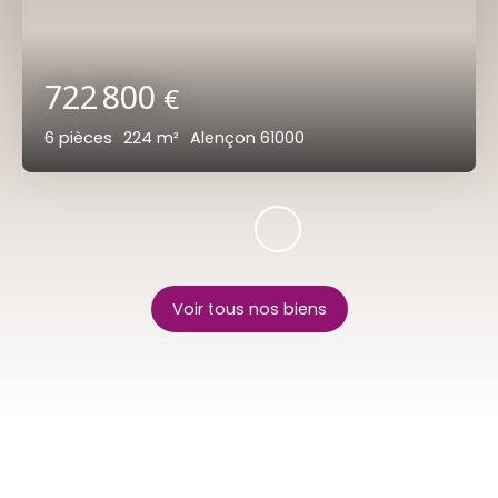
722 800
€
6
pièces
224
m²
Alençon 61000
Voir tous nos biens