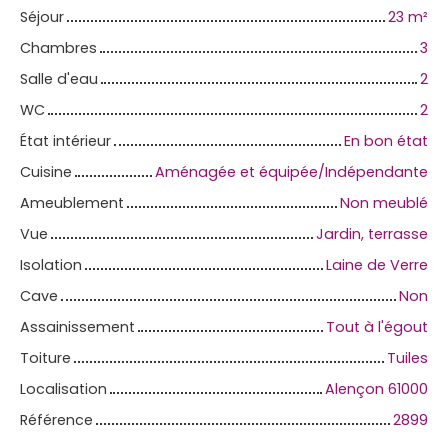
Séjour
23
m²
Chambres
3
Salle d'eau
2
WC
2
État intérieur
En bon état
Cuisine
Aménagée et équipée/Indépendante
Ameublement
Non meublé
Vue
Jardin, terrasse
Isolation
Laine de Verre
Cave
Non
Assainissement
Tout à l'égout
Toiture
Tuiles
Localisation
Alençon 61000
Référence
2899