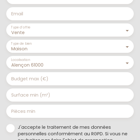
Email
Type d'offre
Vente
Type de bien
Maison
Localisation
Alençon 61000
Budget max (€)
Surface min (m²)
Pièces min
J'accepte le traitement de mes données
personnelles conformément au RGPD. Si vous ne