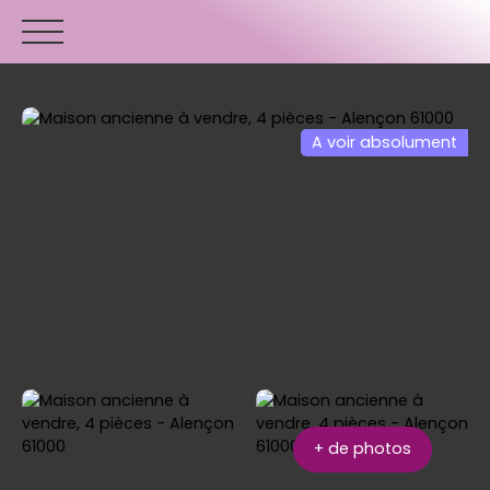
A voir absolument
ACCUEIL
ACHETER
VENDRE
ESTIMER
+ de photos