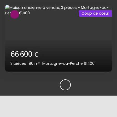
Coup de cœur
66 600
€
3
pièces
80
m²
Mortagne-au-Perche 61400