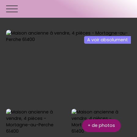
A voir absolument
ACCUEIL
ACHETER
VENDRE
ESTIMER
+ de photos