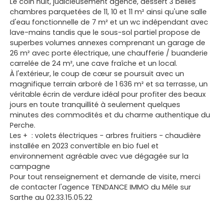
Le coin nuit, judicieusement agencé, dessert 3 belles
chambres parquetées de 11, 10 et 11 m² ainsi qu'une salle
d'eau fonctionnelle de 7 m² et un wc indépendant avec
lave-mains tandis que le sous-sol partiel propose de
superbes volumes annexes comprenant un garage de
26 m² avec porte électrique, une chaufferie / buanderie
carrelée de 24 m², une cave fraîche et un local.
À l'extérieur, le coup de cœur se poursuit avec un
magnifique terrain arboré de 1 636 m² et sa terrasse, un
véritable écrin de verdure idéal pour profiter des beaux
jours en toute tranquillité à seulement quelques
minutes des commodités et du charme authentique du
Perche.
Les + : volets électriques - arbres fruitiers - chaudière
installée en 2023 convertible en bio fuel et
environnement agréable avec vue dégagée sur la
campagne
Pour tout renseignement et demande de visite, merci
de contacter l'agence TENDANCE IMMO du Mêle sur
Sarthe au 02.33.15.05.22