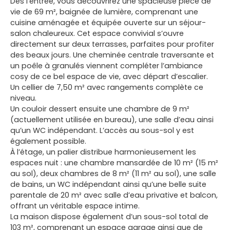
Dès l’entrée, vous découvrirez une spacieuse pièce de
vie de 69 m², baignée de lumière, comprenant une
cuisine aménagée et équipée ouverte sur un séjour-
salon chaleureux. Cet espace convivial s’ouvre
directement sur deux terrasses, parfaites pour profiter
des beaux jours. Une cheminée centrale traversante et
un poêle à granulés viennent compléter l’ambiance
cosy de ce bel espace de vie, avec départ d’escalier.
Un cellier de 7,50 m² avec rangements complète ce
niveau.
Un couloir dessert ensuite une chambre de 9 m²
(actuellement utilisée en bureau), une salle d’eau ainsi
qu’un WC indépendant. L’accès au sous-sol y est
également possible.
À l’étage, un palier distribue harmonieusement les
espaces nuit : une chambre mansardée de 10 m² (15 m²
au sol), deux chambres de 8 m² (11 m² au sol), une salle
de bains, un WC indépendant ainsi qu’une belle suite
parentale de 20 m² avec salle d’eau privative et balcon,
offrant un véritable espace intime.
La maison dispose également d’un sous-sol total de
103 m², comprenant un espace garage ainsi que de