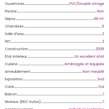
Ouvertures
PVC/Double vitrage
Piscine
Non
Séjour
69
m²
Chambres
5
Salle d'eau
2
WC
2
Construction
2006
État intérieur
En excellent état
Cuisine
Aménagée et équipée
Ameublement
Non meublé
Exposition
Sud
Cave
Oui
Balcon
1
Niveaux (RDC inclus)
1