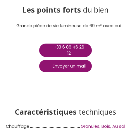
Les points forts
du bien
Grande pièce de vie lumineuse de 69 m² avec cuisine aménagée et équipée Cheminée centrale traversante + poêle à granulés pour un confort optimal 5 chambres dont une suite parentale avec salle d’eau privative et balcon Vie de plain-pied possible avec chambre, salle d’eau et WC au rez-de-chaussée Sous-sol total de 103 m² avec garage et nombreux espaces de rangement Deux terrasses offrant différents espaces de détente Terrain clos et arboré de 5 856 m² avec arbres fruitiers et bassin Dépendance en bois de 23 m² + kiosque de jardin Environnement calme et verdoyant, sans vis-à-vis direct gênant Terrain agricole attenant de plus de 2 hectares (non constructible)
+33 6 86 46 26
12
Envoyer un mail
Caractéristiques
techniques
Chauffage
Granulés, Bois, Au sol