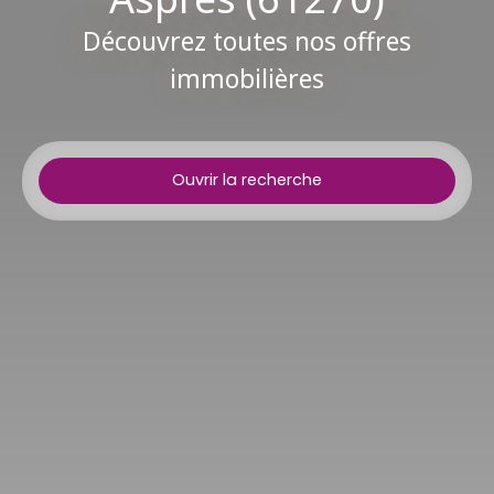
Découvrez toutes nos offres
immobilières
Ouvrir la recherche
Type d'offre
Vente
Type de bien
Maison
Localisation
Les Aspres (61270)
Budget max (€)
Surface min (m²)